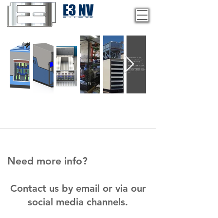
E3 NV
1-775-246-8111
Lorem ipsum dolor sit amet,
consectetur adipiscing elit. Nam
mattis rutrum ultrices. Quisque
vehicula dignissim orci vel
elementum. Sed convallis congue
risus vel finibus. rtor sit amet neque
tempor luctus id vulputate nibh. m,
purus ut ornare ultricies, erat neque
pulvinar tortor, at imperdieet urna.
Nunc semper tempus dui, vel feugiat
risus porta ut. Suspendisse potenti. .
In id.
Need more info?
Contact us by email or via our
social media channels.