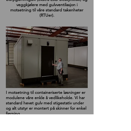
veggkjølere med gulvventilasjon i
motsetning til våre standard takenheter
(RTUer).
I motsetning til containeriserte løsninger er
modulene våre enkle å vedlikeholde. Vi har
standard hevet gulv med stigestativ under
og alt utstyr er montert på skinner for enkel
fjerning.
Enhetene våre er betydelig bredere enn
containere, noe som sikrer rask og enkel