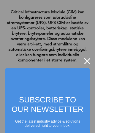
Critical Infrastructure Module (CIM) kan
konfigureres som avbruddsfrie
strømsystemer (UPS). UPS CIM-er består av
en UPS-kontroller, batteriskap, statiske
brytere, bryterpaneler og automatiske
overføringsbrytere. Disse modulene kan
være alt-i-ett, med strømfiltre og
automatiske overføringsbrytere innebygd,
eller kan fungere som individuelle
komponenter i et større system.
Vi omtaler disse som elektriske moduler
eller eMods.
SUBSCRIBE TO
OUR NEWSLETTER
Get the latest industry advice & solutions
delivered right to your inbox!