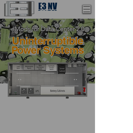
E3 NV
1-775-246-8111
eMods for Data Center 2.0
Uninterruptible
Power Systems