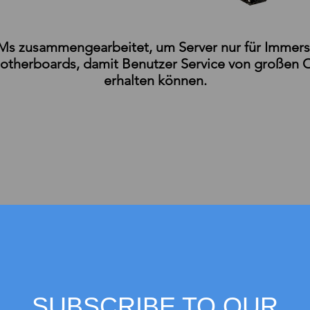
s zusammengearbeitet, um Server nur für Immersi
therboards, damit Benutzer Service von großen O
erhalten können.
E3 ist in der Lage, 
Anforderung zu erstelle
und Speicherserver mit ho
eigenen Server verwend
höhere Tanks bereitste
SUBSCRIBE TO OUR
aufnehmen können. Wen