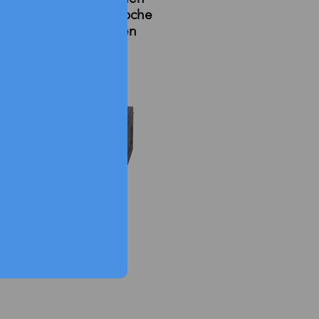
wir innerhalb einer Woche
des Gehäuse für diesen
ntwerfen.