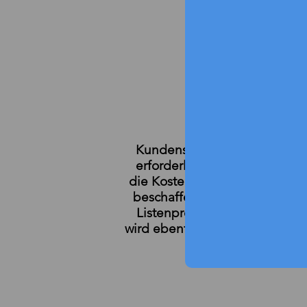
Kundenspezifische Fahrgeste
erforderliche Flüssigkeitsm
die Kosten. Wenn Sie nur die e
beschaffen, können Sie die 
Listenpreises von Servern s
wird ebenfalls optimiert, sodas
noch niedriger 