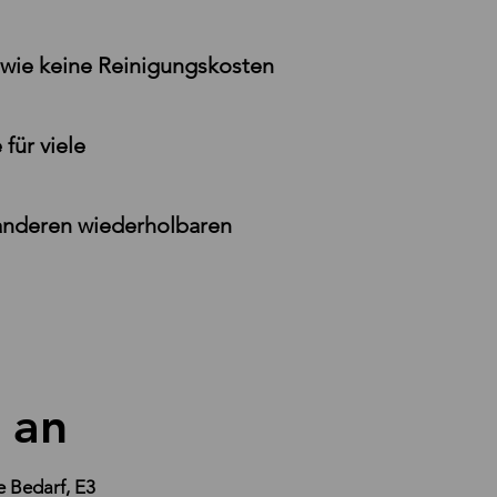
owie keine Reinigungskosten
für viele
 anderen wiederholbaren
 an
re
Bedarf,
E3