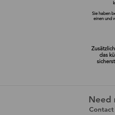
k
Sie haben be
einen und w
Zusätzlic
das k
sichers
Need 
Contact 