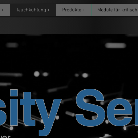
 +
Tauchkühlung +
Produkte +
Module für kritisch
ity Se
wer