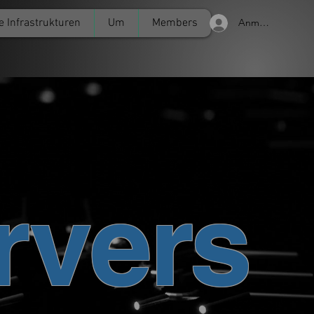
e Infrastrukturen
Um
Members
Anmelden
rvers