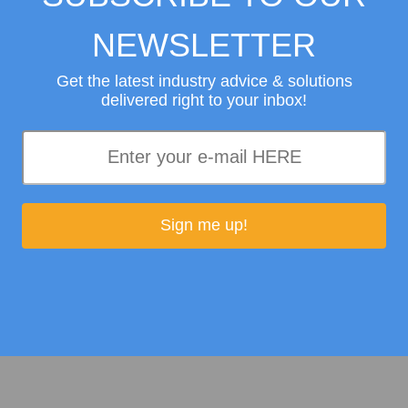
Server schicken, können 
NEWSLETTER
ein neues platzsparen
Server e
Get the latest industry advice & solutions
delivered right to your inbox!
lle reduzieren die
enge und senken so
Sign me up!
rforderlichen Teile
Kosten um 50 % des
enken. Die Wartung
s die Betriebskosten
sind.