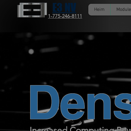
E3 NV
Heim
Module
1-775-246-8111
Dens
Increased Computing Po