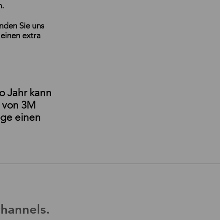
.
nden Sie uns
einen extra
o Jahr kann
m von 3M
age einen
channels.