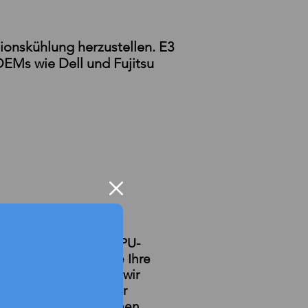
onskühlung herzustellen. E3
EMs wie Dell und Fujitsu
einen Server für jede
n. Wir haben CPU-, GPU-
her Dichte. Wenn Sie Ihre
en möchten, können wir
llen, die jeden Server
n Sie uns jedoch einen