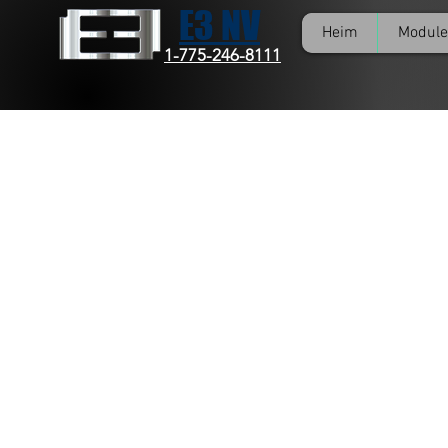
E3 NV
Heim
Module
1-775-246-8111