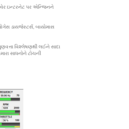
ટવેર ઇન્ટરનેટ પર એન્જિનને
ગેસ ડાયજેસ્ટર્સ, બાયોમાસ
ગુણવત્તા વિશ્લેષણથી લઈને સાદા
તમારા સાધનોને ટોચની