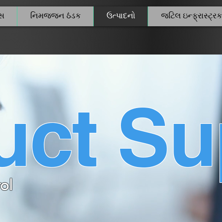
્સ
નિમજ્જન ઠંડક
ઉત્પાદનો
જટિલ ઇન્ફ્રાસ્ટ્રક
uct Su
ol