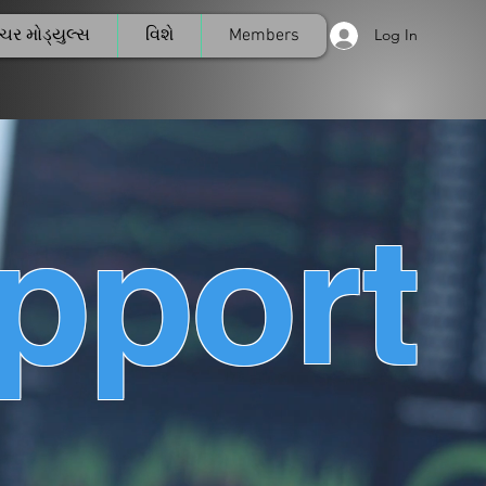
્ચર મોડ્યુલ્સ
વિશે
Members
Log In
pport