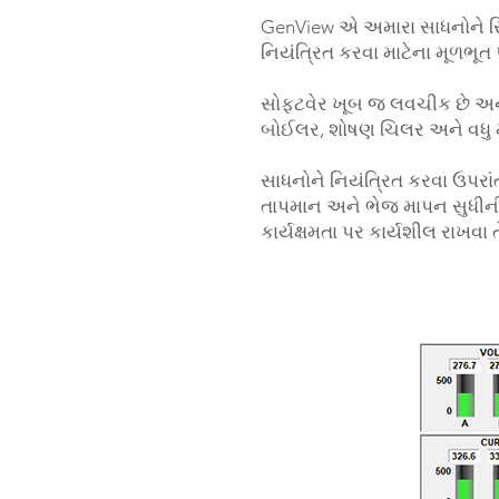
GenView એ અમારા સાધનોને રિમો
નિયંત્રિત કરવા માટેના મૂળભૂત પ્
સોફ્ટવેર ખૂબ જ લવચીક છે અને
બોઈલર, શોષણ ચિલર અને વધુ મા
સાધનોને નિયંત્રિત કરવા ઉપરાંત
તાપમાન અને ભેજ માપન સુધીની 
કાર્યક્ષમતા પર કાર્યશીલ રાખવ