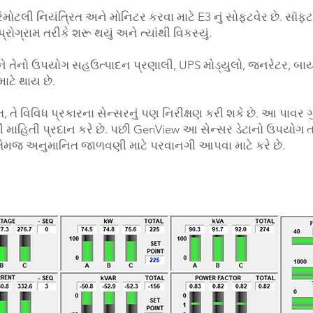
ટલી નિયંત્રિત અને મોનિટર કરવા માટે E3 નું સોફ્ટવેર છે. સૉફ્
રોગ્રામ તરીકે શરૂ થયું અને ત્યાંથી વિકસ્યું.
 તેનો ઉપયોગ સહઉત્પાદન પ્રણાલી, UPS મોડ્યુલો, જનરેટર, બાયો
ટે થાય છે.
, તે વિવિધ પ્રકારના સેન્સરનું પણ નિરીક્ષણ કરી શકે છે. આ પાવર 
માહિતી પ્રદાન કરે છે. પછી GenView આ સેન્સર ડેટાનો ઉપયોગ 
ા તેમજ અનુમાનિત જાળવણી માટે પરવાનગી આપવા માટે કરે છે.​