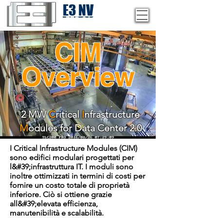
E3 NV
1-775-246-8111
CIM
Overview
2 MW
C
ritical
I
nfrastructure
M
odules for Data Center 2.0
I Critical Infrastructure Modules (CIM)
sono edifici modulari progettati per
l&#39;infrastruttura IT. I moduli sono
inoltre ottimizzati in termini di costi per
fornire un costo totale di proprietà
inferiore. Ciò si ottiene grazie
all&#39;elevata efficienza,
manutenibilità e scalabilità.