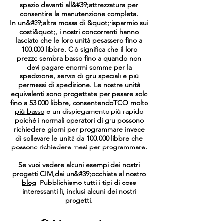
spazio davanti all&#39;attrezzatura per
consentire la manutenzione completa.
In un&#39;altra mossa di &quot;risparmio sui
costi&quot;, i nostri concorrenti hanno
lasciato che le loro unità pesassero fino a
100.000 libbre. Ciò significa che il loro
prezzo sembra basso fino a quando non
devi pagare enormi somme per la
spedizione, servizi di gru speciali e più
permessi di spedizione. Le nostre unità
equivalenti sono progettate per pesare solo
fino a 53.000 libbre, consentendo
TCO molto
più basso
e un dispiegamento più rapido
poiché i normali operatori di gru possono
richiedere giorni per programmare invece
di sollevare le unità da 100.000 libbre che
possono richiedere mesi per programmare.
Se vuoi vedere alcuni esempi dei nostri
progetti CIM,
dai un&#39;occhiata al nostro
blog
. Pubblichiamo tutti i tipi di cose
interessanti lì, inclusi alcuni dei nostri
progetti.