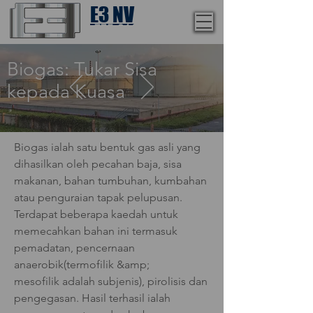
E3 NV
1-775-246-8111
Biogas: Tukar Sisa
kepada Kuasa
Biogas ialah satu bentuk gas asli yang
dihasilkan oleh pecahan baja, sisa
makanan, bahan tumbuhan, kumbahan
atau penguraian tapak pelupusan.
Terdapat beberapa kaedah untuk
memecahkan bahan ini termasuk
pemadatan, pencernaan
anaerobik(termofilik &amp;
mesofilik adalah subjenis), pirolisis dan
pengegasan. Hasil terhasil ialah