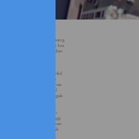
;anapali Ocean Resort
 sistem penjanaan bersama
di hotel mereka. Elite memasang
iroGen untuk mengurangkan kos
 untuk kolam, pancuran mandian
uh. Kami juga menghasilkan
 juga.
alon yang sangat baik untuk
sama kerana mereka mengambil
m kuantiti yang banyak. Basuh
 mandi lama dan kolam pemanas
ejumlah besar tenaga. Hotel
 beban elektrik asas yang agak
pelanggan menjalankan
in 24/7.
k pasti sama ada cogeneration
otel anda, sila hubungi
hubungi
kan membantu anda menentukan
eration ialah a good fit untuk
 dan kami tidak akan cuba