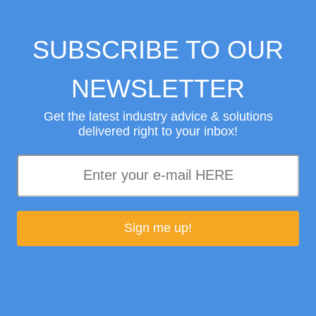
SUBSCRIBE TO OUR
Westin Ka&#39
mempunyai dua
NEWSLETTER
yang dipasang 
dua modul Env
Get the latest industry advice & solutions
pemanasan air
dan mesin bas
delivered right to your inbox!
tenaga elektrik
Hotel adalah c
penjanaan ber
air panas dala
cadar, tetamu
menggunakan s
juga mempunyai
Sign me up!
tinggi kerana 
penghawa ding
Jika anda tida
sesuai untuk h
Kami
. Kami a
sama ada cogen
keperluan anda