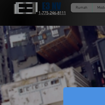
E3 NV
Rumah
Mod
1-775-246-8111