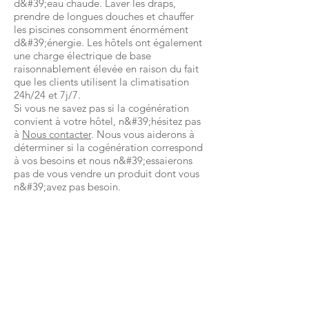
d&#39;eau chaude. Laver les draps,
prendre de longues douches et chauffer
les piscines consomment énormément
d&#39;énergie. Les hôtels ont également
une charge électrique de base
raisonnablement élevée en raison du fait
que les clients utilisent la climatisation
24h/24 et 7j/7.
Si vous ne savez pas si la cogénération
convient à votre hôtel, n&#39;hésitez pas
à
Nous contacter
. Nous vous aiderons à
déterminer si la cogénération correspond
à vos besoins et nous n&#39;essaierons
pas de vous vendre un produit dont vous
n&#39;avez pas besoin.
Need more info?
Contact us by email or via our
social media channels.