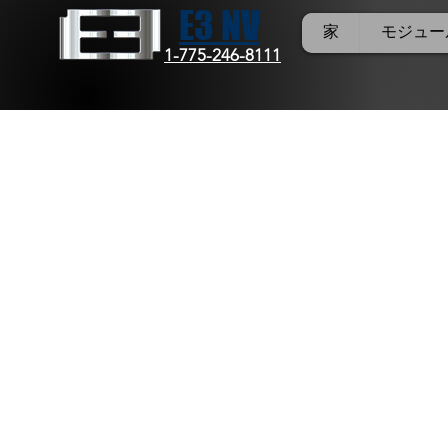
E3 NV
家
モジュール
1-775-246-8111