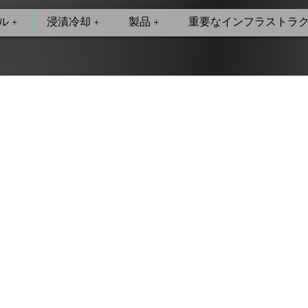
 +
浸漬冷却 +
製品 +
重要なインフラストラク