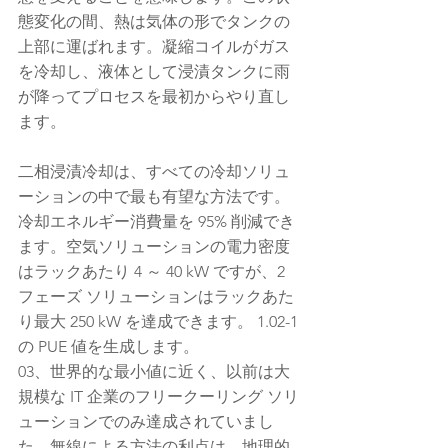
態変化の間、熱は気体の形でタンクの
上部に運ばれます。凝縮コイルがガス
を冷却し、液体として浸漬タンクに雨
が降ってプロセスを最初からやり直し
ます。
二相浸漬冷却は、すべての冷却ソリュ
ーションの中で最も有望な方法です。
冷却エネルギー消費量を 95% 削減でき
ます。空気ソリューションの電力密度
はラックあたり 4 ～ 40 kW ですが、2 
フェーズ ソリューションはラックあた
り最大 250 kW を達成できます。 1.02-1 
の PUE 値を生成します。
03、世界的な最小値に近く、以前は大
規模な IT 企業のフリークーリング ソリ
ューションでのみ達成されていまし
た。無線による方法の利点は、地理的