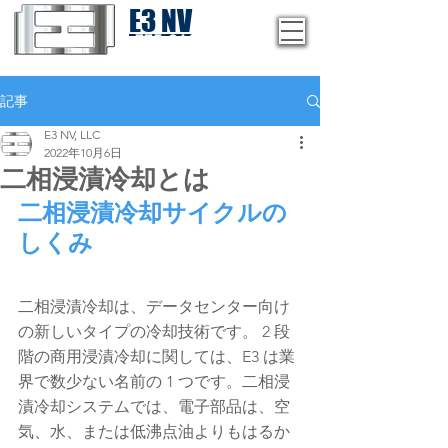
E3 NV
1-775-246-8111
記事
E3 NV, LLC
2022年10月6日
二相浸漬冷却とは
二相浸漬冷却サイクルの
しくみ
二相浸漬冷却は、データセンター向け
の新しいタイプの冷却技術です。 2 段
階の商用浸漬冷却に関しては、E3 は業
界で数少ない名前の 1 つです。二相浸
漬冷却システムでは、電子部品は、空
気、水、または低沸点油よりもはるか