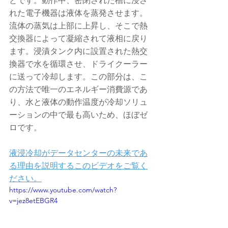
とです。動作中、密閉された槽に浸さ
れた電子機器は液体を蒸発させます。
流体の蒸気は上部に上昇し、そこで熱
交換器によって凝縮されて液相に戻り
ます。浸漬タンク内に設置された熱交
換器で水を循環させ、ドライクーラー
に送って冷却します。この部分は、こ
の方法で唯一のエネルギー消費源であ
り、水と液体の動作温度が冷却ソリュ
ーションの中で最も高いため、ほぼゼ
ロです。
液浸冷却がデータセンターの未来であ
る理由を説明するこのビデオをご覧く
ださい。
https://www.youtube.com/watch?
v=jez8etEBGR4