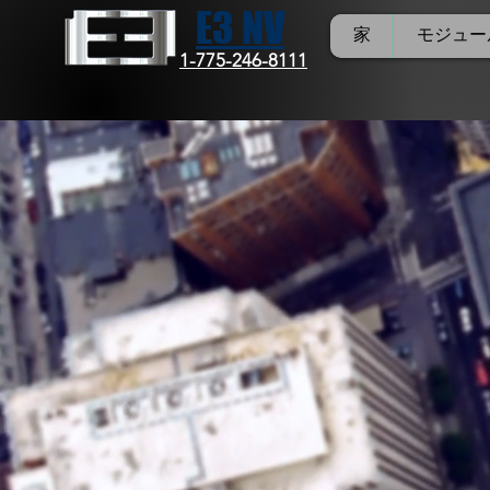
E3 NV
家
モジュール
1-775-246-8111