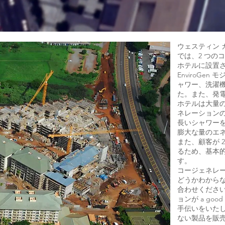
ウェスティン 
では、2 つの
ホテルに設置されま
EnviroGe
ャワー、洗濯
た。また、発
ホテルは大量
ネレーション
長いシャワー
膨大な量のエ
また、顧客が 
るため、基本
す。
コージェネレ
どうかわから
合わせくださ
ョンが a goo
手伝いをいた
ない製品を販