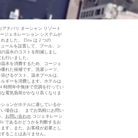
カアナパリ オーシャン リゾート
コージェネレーション システムが
した。 Elite は 2 つの
n モジュールを設置して、プール、シ
機の温水のコストを削減しまし
電も行いました。
の温水を消費するため、コージェ
の優れた候補です。洗濯シーツ、
を浴びるゲスト、温水プールは、
ネルギーを消費します。ホテルは
24 時間年中無休で空調を行ってい
的な電気負荷がかなり高くなりま
ーションがホテルに適しているか
ない場合は、 までお気軽にお問い
い。
お問い合わせ
.コジェネレーシ
d fit であるかどうかを判断するお
します。また、お客様が必要とし
売することはありません。