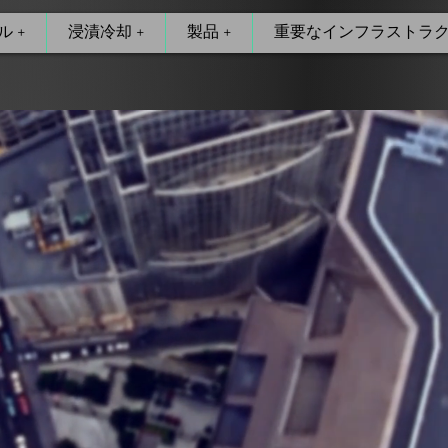
 +
浸漬冷却 +
製品 +
重要なインフラストラク