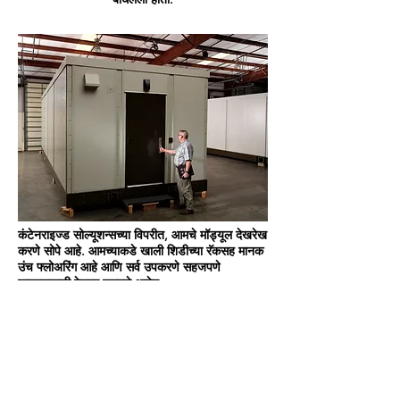
कंटेनराइज्ड सोल्यूशन्सच्या विपरीत, आमचे मॉड्यूल देखरेख
करणे सोपे आहे. आमच्याकडे खाली शिडीच्या रॅकसह मानक
उंच फ्लोअरिंग आहे आणि सर्व उपकरणे सहजपणे
काढण्यासाठी रेलवर बसवले आहेत.
आमची युनिट्स नियमित बॅटरी देखभालीसाठी जलद आणि
सुलभ प्रवेश सुनिश्चित करणाऱ्या कंटेनरपेक्षा लक्षणीयरीत्या
विस्तृत आहेत.
आमच्या युनिट्सचे 20 वर्षांचे आयुर्मान, R30 इन्सुलेशन
आणि कार्यक्षम HVAC प्रणालींसह देखभाल सुलभतेचा