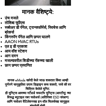
मानक वैशिष्ट्ये:
उंच मजले
तोशिबा यूपीएस
स्क्वेअर डी पॅनेल, ट्रान्सफॉर्मर्स, स्विचेस आणि
ब्रेकर्स
किंगस्पॅन पॅनेल आणि छप्पर घालणे
AAON HVAC RTUs
एल इ डी प्रकाश
आय वॉश स्टेशन
आग दमन
मजल्यावरील शिडीच्या रॅकच्या खाली
छान छप्पर प्रमाणित
मानक eMods खरेदी केले जाऊ शकतात किंवा आम्ही
पूर्णपणे सानुकूलित उपाय डिझाइन करू शकतो, जसे की वर
चित्रित केलेले युनिट.
ही युनिट्स आमच्या स्टँडर्ड रूफटॉप युनिट्स (आरटीयू) च्या
विरूद्ध ब्यूटाइल रबर फ्लोअर्स (अतिरिक्त ESD संरक्षण)
आणि फ्लोअर वेंटिलेशनसह इन-वॉल चिलर्ससह सानुकूल
बांधलेली होती.