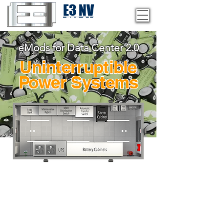
E3 NV
1-775-246-8111
eMods for Data Center 2.0
Uninterruptible
Power Systems