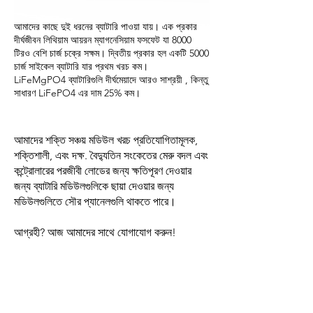
আমাদের কাছে দুই ধরনের ব্যাটারি পাওয়া যায়। এক প্রকার
দীর্ঘজীবন লিথিয়াম আয়রন ম্যাগনেসিয়াম ফসফেট যা 8000
টিরও বেশি চার্জ চক্রে সক্ষম। দ্বিতীয় প্রকার হল একটি 5000
চার্জ সাইকেল ব্যাটারি যার প্রথম খরচ কম।
LiFeMgPO4 ব্যাটারিগুলি দীর্ঘমেয়াদে আরও সাশ্রয়ী , কিন্তু
সাধারণ LiFePO4 এর দাম 25% কম।
আমাদের শক্তি সঞ্চয় মডিউল খরচ প্রতিযোগিতামূলক,
শক্তিশালী, এবং দক্ষ. বৈদ্যুতিন সংকেতের মেরু বদল এবং
কন্ট্রোলারের পরজীবী লোডের জন্য ক্ষতিপূরণ দেওয়ার
জন্য ব্যাটারি মডিউলগুলিকে ছায়া দেওয়ার জন্য
মডিউলগুলিতে সৌর প্যানেলগুলি থাকতে পারে।
আগ্রহী? আজ আমাদের সাথে যোগাযোগ করুন!