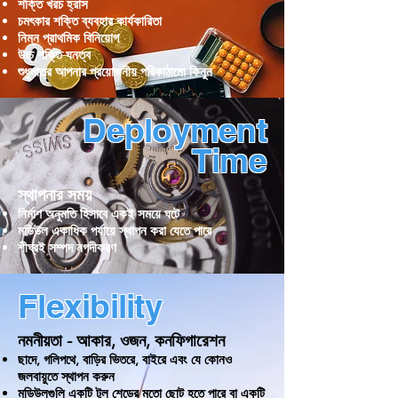
শক্তি খরচ হ্রাস
চমৎকার শক্তি ব্যবহার কার্যকারিতা
নিম্ন প্রাথমিক বিনিয়োগ
উচ্চ শক্তি ঘনত্ব
শুধুমাত্র আপনার প্রয়োজনীয় পরিকাঠামো কিনুন
Deployment
Time
স্থাপনার সময়
নির্মাণ অনুমতি হিসাবে একই সময়ে ঘটে
মডিউল একাধিক পর্যায়ে স্থাপন করা যেতে পারে
শীঘ্রই সম্পদ নগদীকরণ
Flexibility
নমনীয়তা - আকার, ওজন, কনফিগারেশন
ছাদে, গলিপথে, বাড়ির ভিতরে, বাইরে এবং যে কোনও
জলবায়ুতে স্থাপন করুন
মডিউলগুলি একটি টুল শেডের মতো ছোট হতে পারে বা একটি