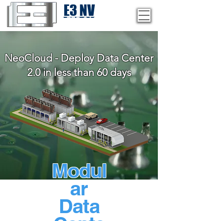
E3 NV
1-775-246-8111
NeoCloud - Deploy Data Center
2.0 in less than 60 days
Modul
ar
Data