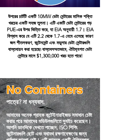
উপরের চার্টটি একটি 10MW ডেটা সেন্টারের মাসিক শক্তি
খরচের একটি সহজ তুলনা। এটি একটি ডেটা সেন্টারের গড়
PUE-এর উপর ভিত্তি করে, যা EIA অনুযায়ী 1.7। EIA
বিশ্বাস করে যে এটি 2.2 থেকে 1.7-এ নেমে এসেছে কারণ
জল শীতলকরণ, কন্টেনমেন্ট এবং মডুলার ডেটা সেন্টারগুলি
বাস্তবায়ন করা হয়েছে৷ বাস্তবসম্মতভাবে, ঐতিহ্যগত ডেটা
সেন্টারে মাসে $1,300,000 খরচ হতে পারে!
No Containers
পাত্রে? না ধন্যবাদ.
আমাদের অনেক গ্রাহক কন্টেইনারাইজড সমাধান চেষ্টা
করার পরে আমাদের মডিউলগুলিতে স্যুইচ করেছেন।
আপনি ডানদিকে দেখতে পাচ্ছেন, ISO শিপিং
কন্টেনারগুলি ছোট এবং যথাযথ রক্ষণাবেক্ষণের জন্য