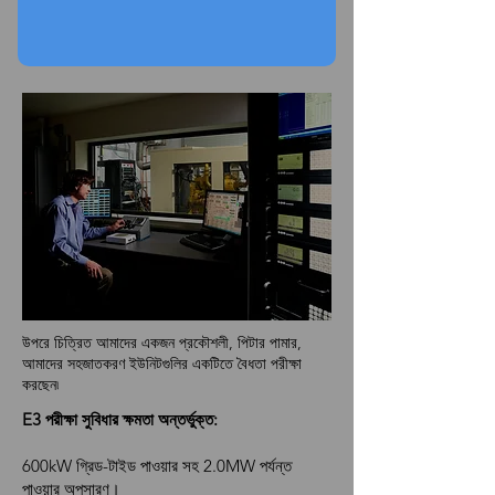
আরও তথ্যের জন্য, অনুগ্রহ করে
যোগাযোগ করুন.
উপরে চিত্রিত আমাদের একজন প্রকৌশলী, পিটার পামার,
আমাদের সহজাতকরণ ইউনিটগুলির একটিতে বৈধতা পরীক্ষা
করছেন৷
E3 পরীক্ষা সুবিধার ক্ষমতা অন্তর্ভুক্ত:
600kW গ্রিড-টাইড পাওয়ার সহ 2.0MW পর্যন্ত
পাওয়ার অপসারণ।