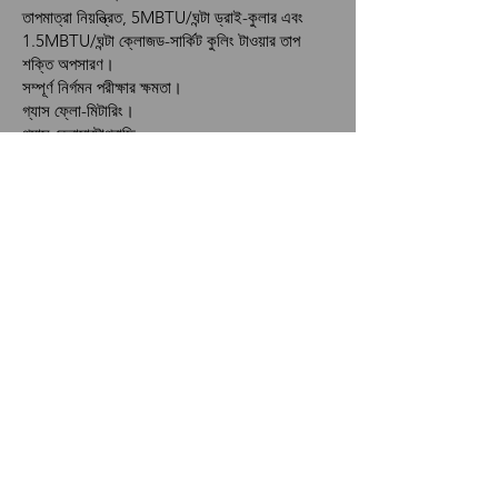
তাপমাত্রা নিয়ন্ত্রিত, 5MBTU/ঘন্টা ড্রাই-কুলার এবং
1.5MBTU/ঘন্টা ক্লোজড-সার্কিট কুলিং টাওয়ার তাপ
শক্তি অপসারণ।
সম্পূর্ণ নির্গমন পরীক্ষার ক্ষমতা।
গ্যাস ফ্লো-মিটারিং।
গ্যাস ক্রোমাটোগ্রাফি.
গ্যাস মিশ্রন।
ইনটেক এয়ার বুস্টিং।
ইউটিলিটি গ্রেড পাওয়ার কোয়ালিটি মিটারিং।
পোস্ট-প্রসেসিং পরিষেবাগুলির সাথে ব্যাপক ডেটা লগিং।
Need more info?
Contact us by email or via our
social media channels.