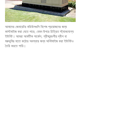
আমাদের জেনারেটর মডিউলগুলি বিশেষ প্রয়োজনের জন্য
কাস্টমাইজ করা যেতে পারে, যেমন উপরে চিত্রিত স্ট্যাকযোগ্য
ইউনিট। আমরা আর্কটিক সার্কেল, গ্রীষ্মমন্ডলীয় দ্বীপ বা
মরুভূমির মতো কঠোর অবস্থার জন্য অপ্টিমাইজ করা ইউনিটও
তৈরি করতে পারি।