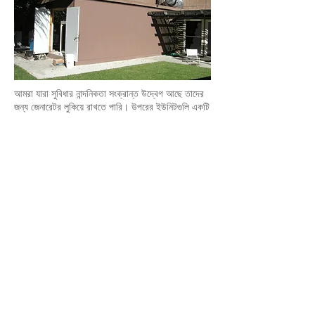
আমরা যারা সুবিধার নান্দনিকতা সংক্রান্ত উদ্বেগ আছে তাদের
জন্য জেনারেটর লুকিয়ে রাখতে পারি। উপরের ইউনিটগুলি একটি
হাসপাতাল (বাম) এবং একটি কান্ট্রি ক্লাব (ডান) এর জন্য তৈরি
করা হয়েছিল।
মিশন সমালোচনামূলক অ্যাপ্লিকেশন
আমাদের জেনারেটরগুলি মিশন-সমালোচনামূলক
অপারেশনগুলির জন্য দুর্দান্ত সমাধান। যখন মিলিয়ন
মিলিয়ন ডলার লাইনে থাকে, গ্রাহকরা E3 বেছে নেয়।
হাসপাতাল, ডেটা সেন্টার, জল চিকিত্সা সুবিধা, ব্যান্ড এবং
অন্যান্য আর্থিক প্রতিষ্ঠানগুলির জন্য অত্যন্ত
নির্ভরযোগ্য শক্তি প্রয়োজন। ক্ষমতা হারানোর ফলে
মামলা, হারানো গ্রাহক বা সুযোগ হারানোর কারণে আপনার
উল্লেখযোগ্য ক্ষতি হতে পারে,
যোগাযোগ করুন
তাই
আমরা আপটাইম বাড়াতে এবং সম্ভাব্য ক্ষতি কমাতে