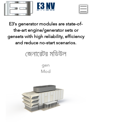
E3 NV
1-775-246-8111
E3's generator modules are state-of-
the-art engine/generator sets or
gensets with high reliability, efficiency
and reduce no-start scenarios.
জেনারেটর মডিউল
gen
Mod